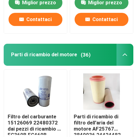
Miglior prezzo
Miglior prezzo
2264757
Circa noi
Contattaci
Contattaci
Giro della fabbrica
Parti di ricambio del motore
(36)
Controllo di qualità
Contattici
Notizie
Richieda una citazione
Filtro del carburante
Parti di ricambio di
15126069 22480372
filtro dell'aria del
dai pezzi di ricambio di
motore AF25767
Escavatore Spare Part
EC360B EC460B
3840036 24424482