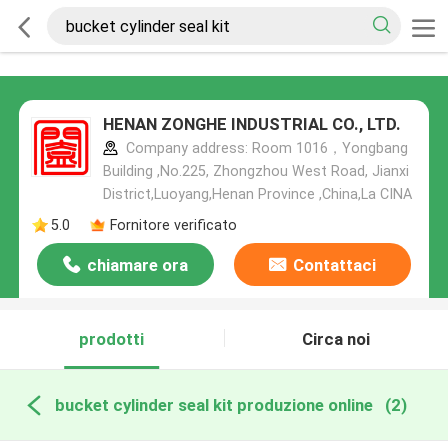
HENAN ZONGHE INDUSTRIAL CO., LTD.
Company address: Room 1016，Yongbang
Building ,No.225, Zhongzhou West Road, Jianxi
District,Luoyang,Henan Province ,China,La CINA
5.0
Fornitore verificato
chiamare ora
Contattaci
prodotti
Circa noi
bucket cylinder seal kit produzione online
(2)