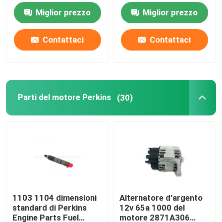
Miglior prezzo
Miglior prezzo
CAT Spare Parts
Contattaci
Contattaci
Parti di ricambio del motore
Parti del motore Perkins
Parti del motore Perkins
(30)
componenti del motore del deutz
pezzi di ricambio di Cummins Engine
Pezzi di ricambio del compressore d'aria
1103 1104 dimensioni
Alternatore d'argento
standard di Perkins
12v 65a 1000 del
Pompa di iniezione del carburante diesel
Engine Parts Fuel
motore 2871A306