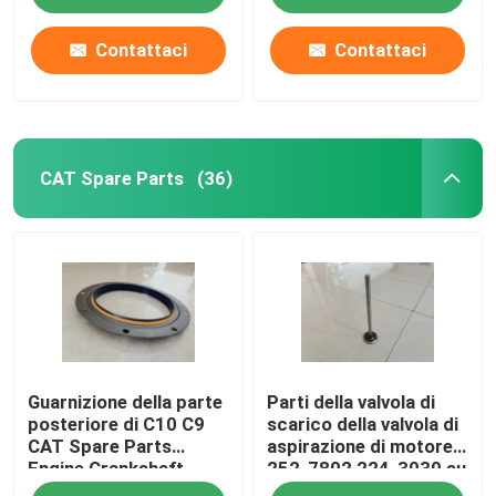
Contattaci
Contattaci
CAT Spare Parts
(36)
Casa
Guarnizione della parte
Parti della valvola di
Prodotti
posteriore di C10 C9
scarico della valvola di
CAT Spare Parts
aspirazione di motore
Engine Crankshaft
252-7802 224-3030 su
Video
533-2152 226-4757
misura