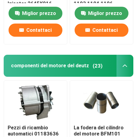
Injector 2645K016
1103 1104 1106
Miglior prezzo
Miglior prezzo
Pompa del refrigerante del motore
Contattaci
Contattaci
Sovralimentazione dell'escavatore
Escavatore Starter Motor
componenti del motore del deutz
(23)
Alternatore diesel del generatore
Escavatore Hydraulic Pump
kit di guarnizioni per escavatore
Pezzi di ricambio
La fodera del cilindro
Parti diesel del generatore
automatici 01183636
del motore BFM101