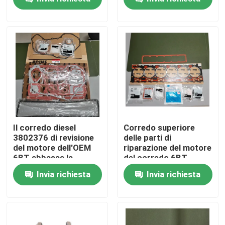
motore diesel
Circa noi
Giro della fabbrica
Controllo di qualità
Contattici
Il corredo diesel
Corredo superiore
3802376 di revisione
delle parti di
del motore dell'OEM
riparazione del motore
Notizie
6BT abbassa la
del corredo 6BT
guarnizione Kit Repair
4089649 della
Invia richiesta
Invia richiesta
Kit
guarnizione della
Richieda una citazione
testata di cilindro
Escavatore Spare Part