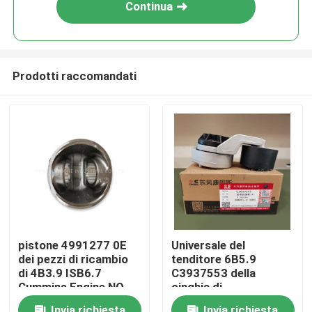
Continua
Prodotti raccomandati
Casa
pistone 4991277 0E
Universale del
dei pezzi di ricambio
tenditore 6B5.9
Prodotti
di 4B3.9 ISB6.7
C3937553 della
Cummins Engine NO
cinghia di
sincronizzazione del
Video
Invia richiesta
Invia richiesta