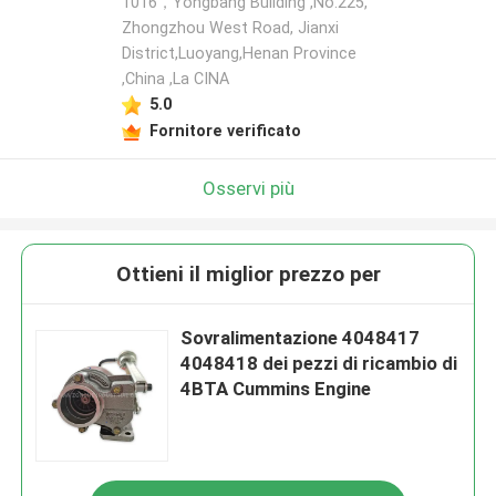
1016，Yongbang Building ,No.225,
Zhongzhou West Road, Jianxi
District,Luoyang,Henan Province
,China ,La CINA
5.0
Fornitore verificato
Osservi più
Ottieni il miglior prezzo per
Sovralimentazione 4048417
4048418 dei pezzi di ricambio di
4BTA Cummins Engine