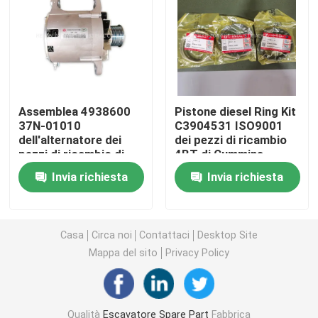
CAT Spare Parts
Parti di ricambio del motore
Assemblea 4938600
Pistone diesel Ring Kit
37N-01010
C3904531 ISO9001
Parti del motore Perkins
dell'alternatore dei
dei pezzi di ricambio
pezzi di ricambio di
4BT di Cummins
3.3L Cummins Engine
Engine
componenti del motore del deutz
Invia richiesta
Invia richiesta
pezzi di ricambio di Cummins Engine
Casa
Circa noi
Contattaci
Desktop Site
Mappa del sito
Privacy Policy
Pezzi di ricambio del compressore d'aria
Pompa di iniezione del carburante diesel
Qualità
Escavatore Spare Part
Fabbrica