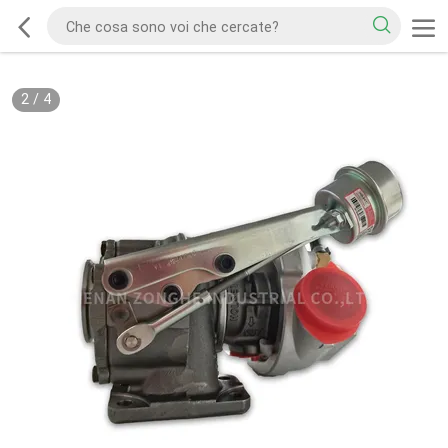
2
/
4