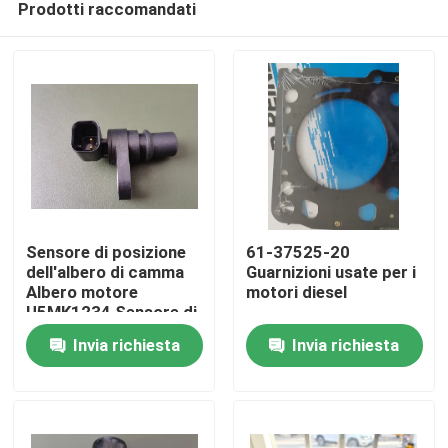
Prodotti raccomandati
Sensore di posizione
61-37525-20
dell'albero di camma
Guarnizioni usate per i
Albero motore
motori diesel
U5MK1234 Sensore di
Casa
velocità Per Perkins
Invia richiesta
Invia richiesta
BK BL BM Doosan DT
160 210
Prodotti
Video