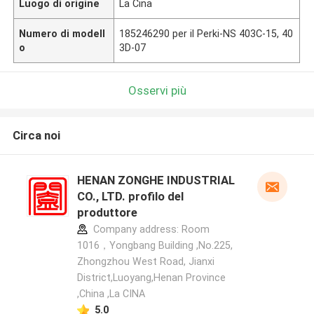
Luogo di origine
La Cina
Numero di modell
185246290 per il Perki-NS 403C-15, 40
o
3D-07
Osservi più
Circa noi
HENAN ZONGHE INDUSTRIAL
CO., LTD. profilo del
produttore
Company address: Room
1016，Yongbang Building ,No.225,
Zhongzhou West Road, Jianxi
District,Luoyang,Henan Province
,China ,La CINA
5.0