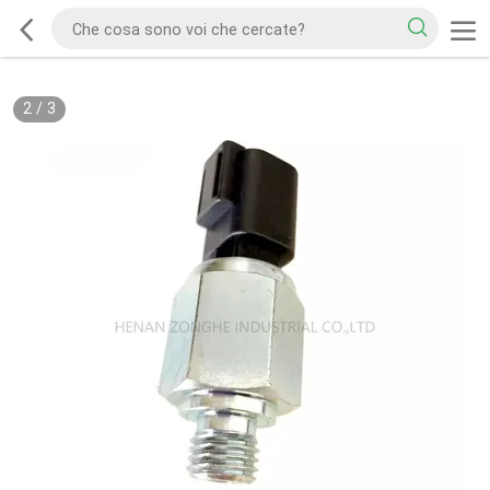
2
/
3