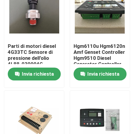
Circa noi
Giro della fabbrica
Parti di motori diesel
Hgm6110u Hgm6120n
4G33TC Sensore di
Amf Genset Controller
Controllo di qualità
pressione dell'olio
Hgm9510 Diesel
4L88-030004G
Generator Controller
Invia richiesta
Invia richiesta
Contattici
Notizie
Richieda una citazione
Escavatore Spare Part