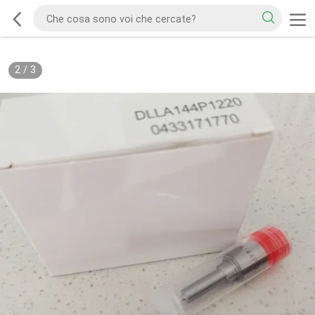
2
/
3