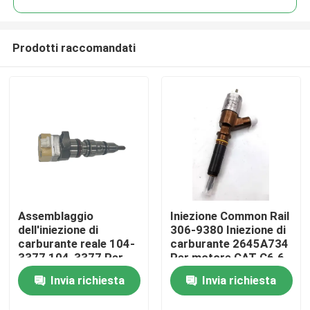
Prodotti raccomandati
Assemblaggio
Iniezione Common Rail
Casa
dell'iniezione di
306-9380 Iniezione di
carburante reale 104-
carburante 2645A734
3377 104-3377 Per
Per motore CAT C6.6
Prodotti
motori CAT serie 3126
C4.4
Invia richiesta
Invia richiesta
Video