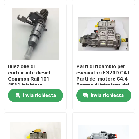
Circa noi
Giro della fabbrica
Controllo di qualità
Iniezione di
Parti di ricambio per
carburante diesel
escavatori E320D CAT
Contattici
Common Rail 101-
Parti del motore C4.4
4561 iniettore
Pompa di iniezione del
meccanico per
carburante del motore
Invia richiesta
Invia richiesta
Notizie
motore di escavatore
diesel 324-0532
3116
Richieda una citazione
Escavatore Spare Part