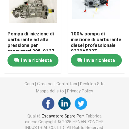
CAT Spare Parts
Parti di ricambio del motore
Pompa di iniezione di
100% pompa di
carburante ad alta
iniezione di carburante
pressione per
diesel professionale
escavatori 295-9127
9320A522T
Parti del motore Perkins
295 9127 Per motore
9320A520T
Invia richiesta
Invia richiesta
C4.2
2644H216
componenti del motore del deutz
Casa
Circa noi
Contattaci
Desktop Site
pezzi di ricambio di Cummins Engine
Mappa del sito
Privacy Policy
Pezzi di ricambio del compressore d'aria
Qualità
Escavatore Spare Part
Fabbrica
cinese.Copyright © 2025 HENAN ZONGHE
Pompa di iniezione del carburante diesel
INDUSTRIAL CO., LTD.. All Rights Reserved.