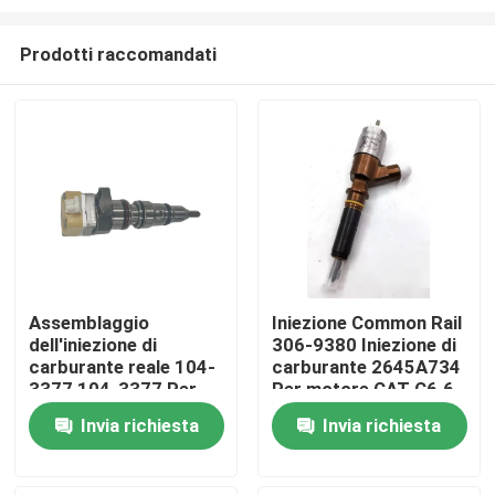
Prodotti raccomandati
Assemblaggio
Iniezione Common Rail
dell'iniezione di
306-9380 Iniezione di
Casa
carburante reale 104-
carburante 2645A734
3377 104-3377 Per
Per motore CAT C6.6
motori CAT serie 3126
C4.4
Prodotti
Invia richiesta
Invia richiesta
Video