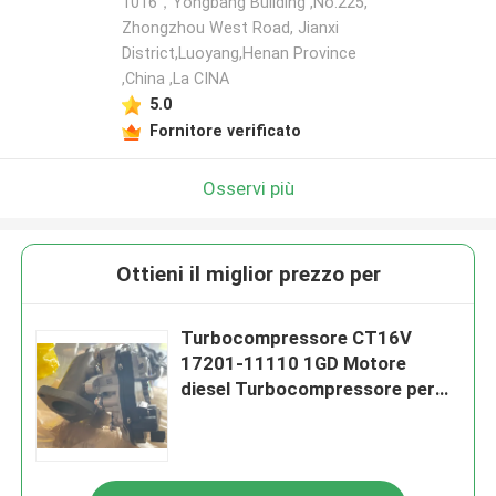
1016，Yongbang Building ,No.225,
Zhongzhou West Road, Jianxi
District,Luoyang,Henan Province
,China ,La CINA
5.0
Fornitore verificato
Osservi più
Ottieni il miglior prezzo per
Turbocompressore CT16V
17201-11110 1GD Motore
diesel Turbocompressore per
Toyota Revo Rouge 2.8