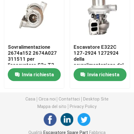
CAT Spare Parts
Parti di ricambio del motore
Sovralimentazione
Escavatore E322C
2674a152 2674A027
127-2924 1272924
Parti del motore Perkins
311511 per
della
l'escavatore S2a T3-
sovralimentazione del
152
motore diesel 3126
componenti del motore del deutz
Invia richiesta
Invia richiesta
pezzi di ricambio di Cummins Engine
Casa
Circa noi
Contattaci
Desktop Site
Mappa del sito
Privacy Policy
Pezzi di ricambio del compressore d'aria
Pompa di iniezione del carburante diesel
Qualità
Escavatore Spare Part
Fabbrica