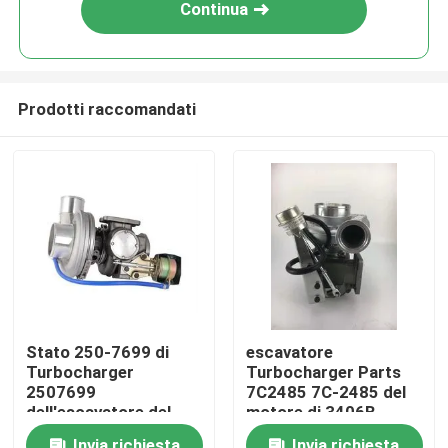
Continua
Prodotti raccomandati
Casa
Stato 250-7699 di
escavatore
Turbocharger
Turbocharger Parts
Prodotti
2507699
7C2485 7C-2485 del
dell'escavatore del
motore di 3406B
motore di E325D C7
3406C
Video
Invia richiesta
Invia richiesta