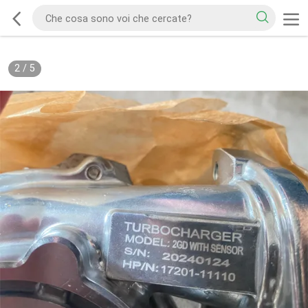
2
/
5