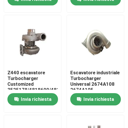
nuovo
Circa noi
Giro della fabbrica
Controllo di qualità
Contattici
Z440 escavatore
Escavatore industriale
Turbocharger
Turbocharger
Customized
Universal 2674A108
Notizie
3525178/4818600/4819760
2674A105
Invia richiesta
Invia richiesta
Richieda una citazione
Escavatore Spare Part